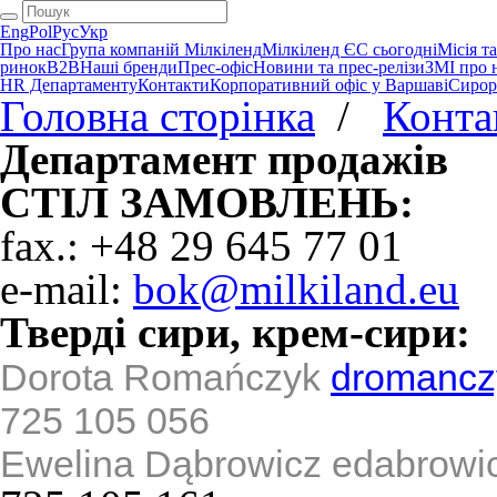
Eng
Pol
Рус
Укр
Про нас
Група компаній Мілкіленд
Мілкіленд ЄС сьогодні
Місія т
ринок
B2B
Наші бренди
Прес-офіс
Новини та прес-релізи
ЗМІ про 
HR Департаменту
Контакти
Корпоративний офіс у Варшаві
Сирор
Головна сторінка
/
Конта
Департамент продажів
СТІЛ ЗАМОВЛЕНЬ:
fax.: +48 29 645 77 01
e-mail:
bok@milkiland.eu
Тверді сири, крем-сири:
Dorota Romańczyk
dromancz
725 105 056
Ewelina
Dąbrowicz edabrowi