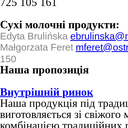
725 105 161
Сухі молочні продукти:
Edyta Brulińska
ebrulinska@m
Małgorzata Feret
mferet@ostr
150
Наша пропозиція
Внутрішній ринок
Наша продукція під тради
виготовляється зі свіжого 
комбінацією традиційних р