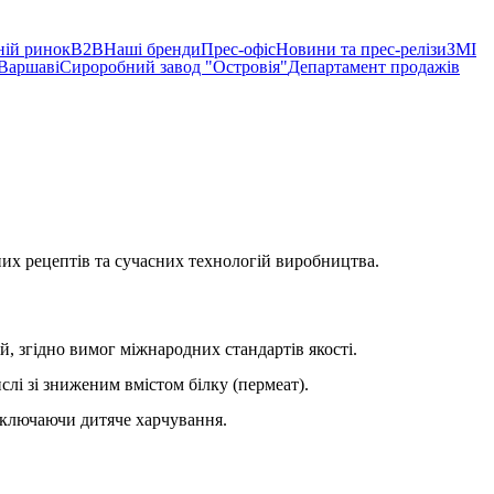
ній ринок
B2B
Наші бренди
Прес-офіс
Новини та прес-релізи
ЗМІ
 Варшаві
Сироробний завод "Островія"
Департамент продажів
них рецептів та сучасних технологій виробництва.
, згідно вимог міжнародних стандартів якості.
лі зі зниженим вмістом білку (пермеат).
 включаючи дитяче харчування.