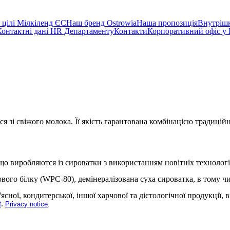
а цілі Мілкіленд ЄС
Наш бренд Ostrowia
Наша пропозиція
Внутріш
Контактні дані HR Департаменту
Контакти
Корпоративний офіс у
 зі свіжого молока. Її якість гарантована комбінацією традицій
о виробляются із сироватки з використанням новітніх технологій
го білку (WPC-80), демінералізована суха сироватка, в тому чис
сної, кондитерської, іншої харчової та дієтологічної продукції,
t
.
Privacy notice
.