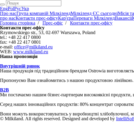
Eng
Pol
Рус
Укр
Про нас
Група компаній Мілкіленд
Мілкіленд ЄС сьогодні
Місія т
про нас
Контакти прес-офісу
Кар'єра
Переваги Мілкіленд
Вакансії
Головна сторінка
/
Прес-офіс
/
Контакти прес-офісу
Контакти прес-офісу
Rzymowskiego str., 53, 02-697 Warszawa, Poland
tel.: +48 22 417 0800
fax: +48 22 417 0801
e-mail:
office@milkiland.eu
WEB:
www.milkiland.eu
Наша пропозиція
Внутрішній ринок
Наша продукція під традиційним брендом Ostrowia виготовляється
Пропонуємо Вам ознайомитись з нашою продуктовою лінійкою.
B2B
Ми постачаємо нашим бізнес-партнерам високоякісні продукти, щ
Серед наших інноваційних продуктів: 80% концентрат сироватково
Вони можуть використовуватись у виробництві хлібобулочної, м'я
© Milkiland. All rights reserved. Designed and developed by
IntelliSof